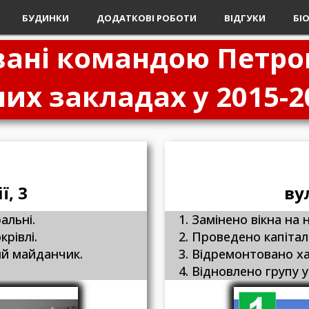
БУДИНКИ
ДОДАТКОВІ РОБОТИ
ВІДГУКИ
БІ
овані командою Петро
их закладах у 2015-2
ї, 3
ву
альні.
1. Замінено вікна на 
рівлі.
2. Проведено капітал
ий майданчик.
3. Відремонтовано х
4. Відновлено групу у