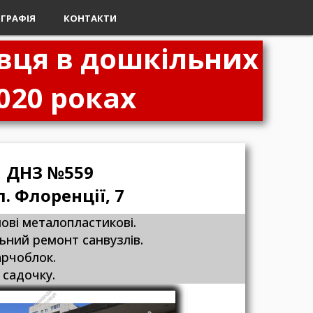
ОГРАФІЯ
КОНТАКТИ
вця в дошкільних
020 роках
ДНЗ №559
л. Флоренції, 7
нові металопластикові.
ьний ремонт санвузлів.
арчоблок.
 садочку.