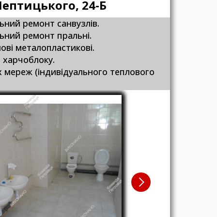
Шептицького, 24-Б
ьний ремонт санвузлів.
ьний ремонт пральні.
нові металопластикові.
 харчоблоку.
х мереж (індивідуального теплового