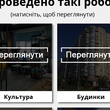
оведено такі робо
(натисніть, щоб переглянути)
Культура
Будинки