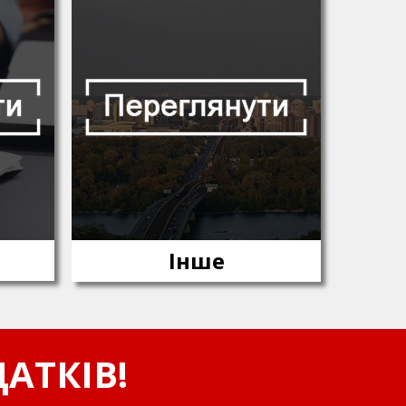
Інше
АТКІВ!