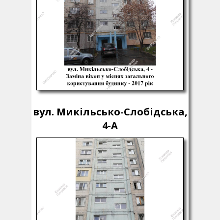
вул. Микільсько-Слобідська,
4-А