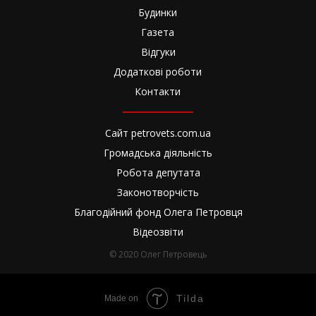
Будинки
Газета
Відгуки
Додаткові роботи
Контакти
Сайт petrovets.com.ua
Громадська діяльність
Робота депутата
Законотворчість
Благодійний фонд Олега Петровця
Відеозвіти
© 2020 Олег Петровець
made by Ivan Hultai
Tilda
Made on