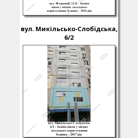
вул. Микільсько-Слобідська,
6/2