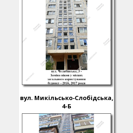
вул. Микільсько-Слобідська,
4-Б