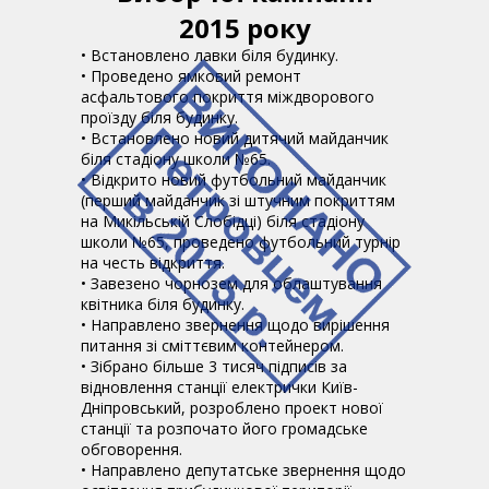
2015 року
• Встановлено лавки біля будинку.
• Проведено ямковий ремонт
асфальтового покриття міждворового
проїзду біля будинку.
• Встановлено новий дитячий майданчик
біля стадіону школи №65.
• Відкрито новий футбольний майданчик
(перший майданчик зі штучним покриттям
на Микільській Слобідці) біля стадіону
школи №65, проведено футбольний турнір
на честь відкриття.
• Завезено чорнозем для облаштування
квітника біля будинку.
• Направлено звернення щодо вирішення
питання зі сміттєвим контейнером.
• Зібрано більше 3 тисяч підписів за
відновлення станції електрички Київ-
Дніпровський, розроблено проект нової
станції та розпочато його громадське
обговорення.
• Направлено депутатське звернення щодо