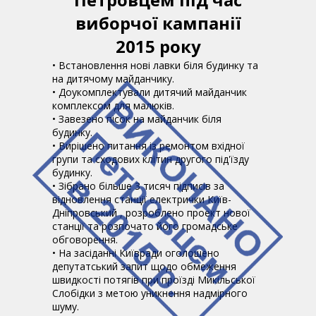
виборчої кампанії
2015 року
• Встановлення нові лавки біля будинку та
на дитячому майданчику.
• Доукомплектували дитячий майданчик
комплексом для малюків.
• Завезено пісок на майданчик біля
будинку.
• Вирішено питання із ремонтом вхідної
групи та сходових клітин другого під'їзду
будинку.
• Зібрано більше 3 тисяч підписів за
відновлення станції електрички Київ-
Дніпровський , розроблено проект нової
станції та розпочато його громадське
обговорення.
• На засіданні Київради оголошено
депутатський запит щодо обмеження
швидкості потягів при проїзді Микільської
Слобідки з метою уникнення надмірного
шуму.