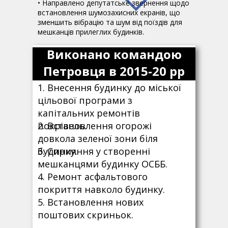
• Направлено депутатське звернення щодо
встановлення шумозахисних екранів, що
зменшить вібрацію та шум від поїздів для
мешканців прилеглих будинків.
Виконано командою
Петровця в 2015-20 рр
1. Внесення будинку до міської
цільової програми з
капітальних ремонтів
покрівель.
2. Встановлення огорожі
довкола зеленої зони біля
будинку.
3. Сприяння у створенні
мешканцями будинку ОСББ.
4. Ремонт асфальтового
покриття навколо будинку.
5. Встановлення нових
поштових скриньок.