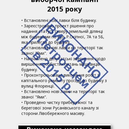
2015 року
• Встановлені нові лавки біля будинку.
• Зареєстровано проект рішення про
надання статусу скверу земельній ділянці
між будинками по вул. Р.Окіпної, 7А та 5Б,
яка прилегла до будинку.
• Встановлені нові лавки на території так
званої "Ями".
• Направлено депутатські звернення щодо
вирішення особистих питань мешканців
будинку.
• Проконтрольовано виконання робіт з
капітального ремонту проїзду до будинку з
вулиці Флоренції.
• Встановлено нові лавки на території так
званої "Ями".
• Проведено чистку прибережної та
берегової зони Русанівського каналу зі
сторони Лівобережного масиву.