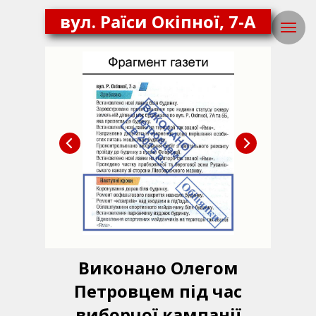
вул. Раїси Окіпної, 7-А
Виконано Олегом
Петровцем під час
виборчої кампанії